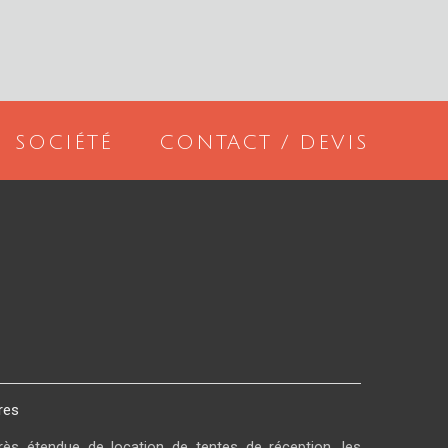
SOCIÉTÉ
CONTACT / DEVIS
res
ès étendue de location de tentes de réception, les