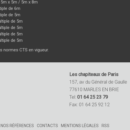
/ 5m x 5m / 5m x 8m
tiple de 6m
tiple de 5m
ltiple de 5m
ltiple de 5m
ltiple de 5m
ltiple de 5m
es normes CTS en vigueur.
Les chapiteaux de Paris
157, av du Général de Gaulle
77610 MARLES EN BRIE
Tel:
01 64 25 23 79
Fax: 01 64 25 92 12
NOS RÉFÉRENCES
CONTACTS
MENTIONS LÉGALES
RSS