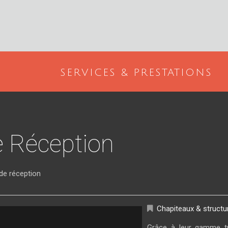
SERVICES & PRESTATIONS
e Réception
de réception
Chapiteaux & structu
structure cristal 20x55m
Grâce à leur gamme tr